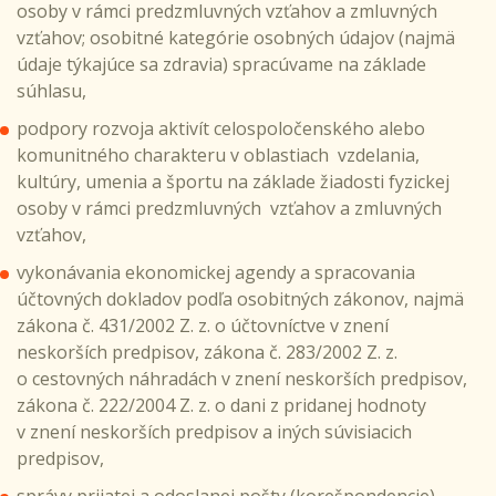
osoby v rámci predzmluvných vzťahov a zmluvných
vzťahov; osobitné kategórie osobných údajov (najmä
údaje týkajúce sa zdravia) spracúvame na základe
súhlasu,
podpory rozvoja aktivít celospoločenského alebo
komunitného charakteru v oblastiach vzdelania,
kultúry, umenia a športu na základe žiadosti fyzickej
osoby v rámci predzmluvných vzťahov a zmluvných
vzťahov,
vykonávania ekonomickej agendy a spracovania
účtovných dokladov podľa osobitných zákonov, najmä
zákona č. 431/2002 Z. z. o účtovníctve v znení
neskorších predpisov, zákona č. 283/2002 Z. z.
o cestovných náhradách v znení neskorších predpisov,
zákona č. 222/2004 Z. z. o dani z pridanej hodnoty
v znení neskorších predpisov a iných súvisiacich
predpisov,