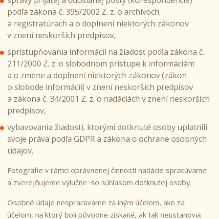
správy prijatej a odoslanej pošty (korešpondencie)
podľa zákona č. 395/2002 Z. z. o archívoch
a registratúrach a o doplnení niektorých zákonov
v znení neskorších predpisov,
sprístupňovania informácií na žiadosť podľa zákona č.
211/2000 Z. z. o slobodnom prístupe k informáciám
a o zmene a doplnení niektorých zákonov (zákon
o slobode informácií) v znení neskorších predpisov
a zákona č. 34/2001 Z. z. o nadáciách v znení neskorších
predpisov,
vybavovania žiadostí, ktorými dotknuté osoby uplatnili
svoje práva podľa GDPR a zákona o ochrane osobných
údajov.
Fotografie v rámci oprávnenej činnosti nadácie spracúvame
a zverejňujeme výlučne so súhlasom dotknutej osoby.
Osobné údaje nespracúvame za iným účelom, ako za
účelom, na ktorý boli pôvodne získané, ak tak neustanovia